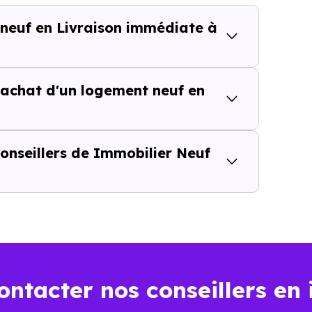
 neuf en Livraison immédiate à
lièrement adapté si vous avez une contrainte de calendri
achat d'un logement neuf en
tes de temps dans une rech
isite inutile ou chaque information imprécise peut vous fai
onseillers de Immobilier Neuf
cy,
vous accédez directement aux
logements neuf
t disponibles.
 de :
 départ.
ontacter nos conseillers en 
es.