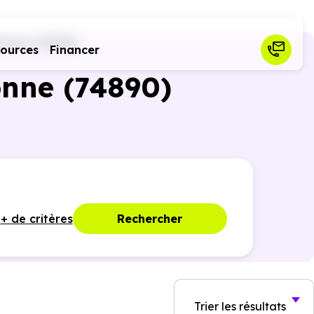
honne (74890)
sources
Financer
onne (74890)
+ de critères
Rechercher
Trier
les résultats