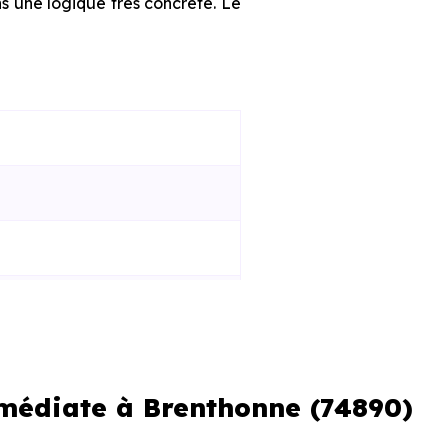
ns une logique très concrète. Le
mmédiate à Brenthonne (74890)