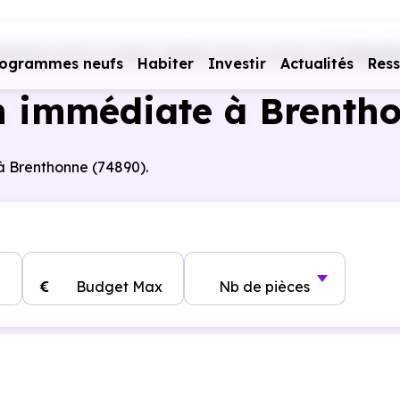
ammes neufs Livraison rapide
Haute-Savoie (74)
Brent
rogrammes neufs
Habiter
Investir
Actualités
Res
n immédiate à Brenth
 à Brenthonne (74890).
€
Budget Max
Nb de pièces