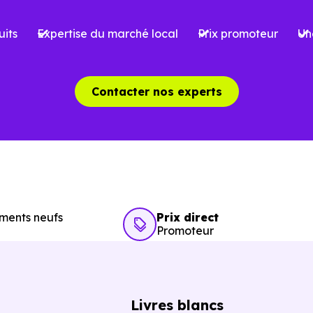
nentes.
les démarches.
its
Expertise du marché local
Prix promoteur
Un
gner du temps sans vous pousser à décider dans la précipit
Contacter nos experts
aintenant nos
programmes immobiliers neufs à Bren
ments neufs
Prix direct
Promoteur
Livres blancs