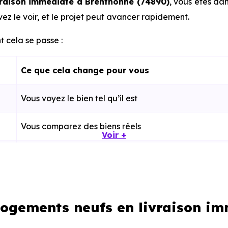
vraison immédiate à Brenthonne (74890)
, vous êtes da
ez le voir, et le projet peut avancer rapidement.
 cela se passe :
Ce que cela change pour vous
Vous voyez le bien tel qu’il est
Vous comparez des biens réels
Voir +
Plus rapide, moins d’incertitudes
Processus classique
 logements neufs en livraison i
Possible plus rapidement