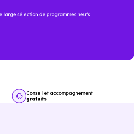
e large sélection de programmes neufs
ation.
thonne (74890)
pour voir les
Conseil et accompagnement
gratuits