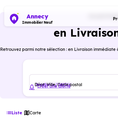
Annecy
Accueil
Progr
P
Immobilier Neuf
en Livraiso
Retrouvez parmi notre sélection : en Livraison immédiate
Dépt, Ville, Code postal
Brenthonne (74890)
Créer une alerte
Liste
Carte