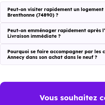
Peut-on visiter rapidement un logement
Ce fonctionnement est particu
Brenthonne (74890) ?
toute projection théorique.
Peut-on emménager rapidement après l’
Éviter les per
Livraison immédiate ?
Dans un projet rapide, chaque v
Pourquoi se faire accompagner par les c
Annecy dans son achat dans le neuf ?
Avec
Immobilier Neuf Anne
Brenthonne (74890)
réellemen
Nos conseillers vous permettent
Cibler les bons biens dès le
Vous souhaitez c
Éviter les annonces obsolèt