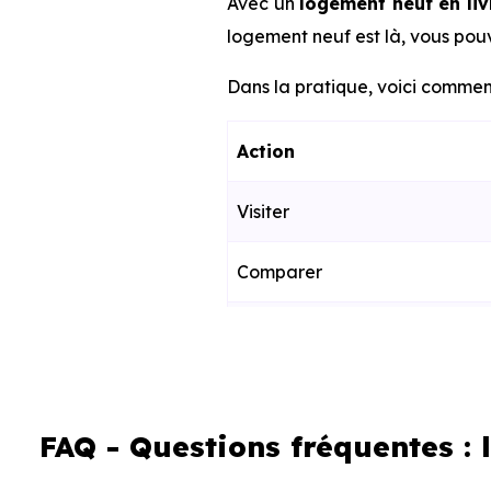
Avec un
logement neuf en li
logement neuf est là, vous pouv
Dans la pratique, voici comment
Action
Visiter
Comparer
Décider
Acheter
FAQ - Questions fréquentes :
Emménager