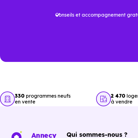
Organiser des visites perti
Avancer rapidement dans 
Conseils et accompagnement gratu
L’objectif est de vous faire ga
Vous pouvez consulter dès m
opportunités concrètes.
330
programmes neufs
2 470
loge
en vente
à vendre
Qui sommes-nous ?
Annecy