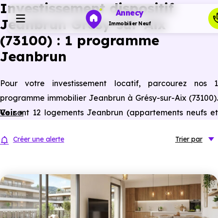
Investissement dispositif
Annecy
Jeanbrun Grésy-sur-Aix
Immobilier Neuf
(73100) : 1 programme
Jeanbrun
Programmes neufs
Pour votre investissement locatif, parcourez nos 1
Habiter
programme immobilier Jeanbrun à Grésy-sur-Aix (73100).
Ce sont 12 logements Jeanbrun (appartements neufs et
Voir +
Investir
anciens assimilés neufs) à Grésy-sur-Aix éligibles à ce
Créer une alerte
Trier
par
statut du bailleur privé.
Actualités
Ressources
Financer