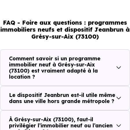
Mais à l’échelle d’une ville, ce sont les usages locaux qui
orientent les bons choix. Tous les quartiers ne se
comportent pas de la même manière, tous les logements
FAQ - Foire aux questions : programmes
immobiliers neufs et dispositif Jeanbrun à
ne répondent pas à la même demande, et toutes les
Grésy-sur-Aix (73100)
résidences n’offrent pas le même potentiel locatif.
Comment savoir si un programme
Avant la fiscalité, une question
immobilier neuf à Grésy-sur-Aix
simple : quelle est la pertinence de
(73100) est vraiment adapté à la
votre projet d’investissement
location ?
locatif avec le dispositif Jeanbrun
à Grésy-sur-Aix (73100) ?
Le dispositif Jeanbrun est-il utile même
dans une ville hors grande métropole ?
À
Grésy-sur-Aix (73100)
, la qualité d’u
investissement locatif
se lit à travers plusieurs critères
À Grésy-sur-Aix (73100), faut-il
privilégier l’immobilier neuf ou l’ancien
concrets :