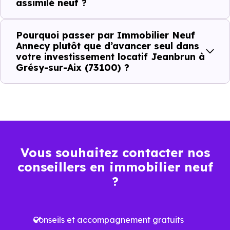
assimilé neuf ?
Pourquoi passer par Immobilier Neuf
Critères de terrain à considérer pour votre
Annecy plutôt que d’avancer seul dans
investissement immobilier avec le dispositif
votre investissement locatif Jeanbrun à
Grésy-sur-Aix (73100) ?
Jeanbrun
La vie de quartier
L'accès aux transports
Vous souhaitez contacter nos
La proximité des commerces et services
conseillers en immobilier neuf
?
Le bassin d'emploi local
La qualité résidentielle du secteur
Conseils et accompagnement gratuits