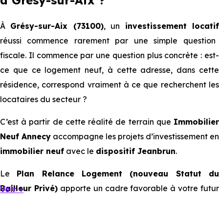
à Grésy-sur-Aix
?
À
Grésy-sur-Aix (73100)
, un
investissement locati
réussi commence rarement par une simple question
fiscale. Il commence par une question plus concrète : est-
ce que ce logement neuf, à cette adresse, dans cette
résidence, correspond vraiment à ce que recherchent les
locataires du secteur ?
C’est à partir de cette réalité de terrain que
Immobilier
Neuf Annecy
accompagne les projets d’investissement en
immobilier neuf
avec le
dispositif Jeanbrun
.
Le
Plan Relance Logement (nouveau Statut d
Bailleur Privé)
apporte un cadre favorable à votre futur
Voir +
investissement immobilier.