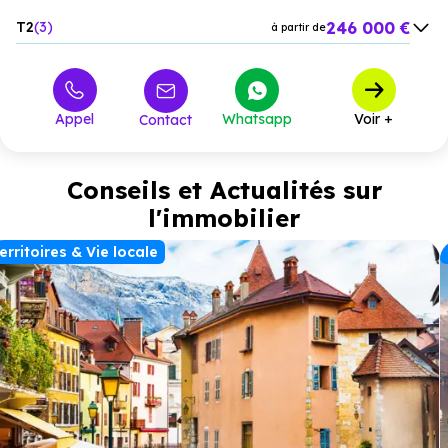
246 000 €
T2
3
à partir de
349 000 €
T3
3
à partir de
489 000 €
T4
6
à partir de
Appel
Whatsapp
Voir +
Contact
Conseils et Actualités sur
l'immobilier
erritoires & Vie locale