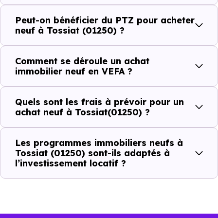
dans la commune.
Peut-on bénéficier du PTZ pour acheter
neuf à Tossiat (01250) ?
Combien coûte un logement à Tossiat
(01250) ?
Comment se déroule un achat
immobilier neuf en VEFA ?
C'est souvent la première question. Voici les repères de
prix à connaître pour un achat immobilier à Tossiat
Quels sont les frais à prévoir pour un
(01250) :
achat neuf à Tossiat(01250) ?
Les programmes immobiliers neufs à
Prix
Prix
Prix
Tossiat (01250) sont-ils adaptés à
l’investissement locatif ?
minimum
moyen
maximum
2 181 €
Appartement
1 102 € /m²
2 751 € /m²
/m²