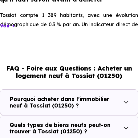
Tossiat compte 1 389 habitants, avec une évolution
démographique de 0.3 % par an. Un indicateur direct de
Voir +
l'attractivité de la commune et du dynamisme de son
marché immobilier. La population se répartit entre 41.04
% d'adultes (dont 79.1 % d'actifs), 28.01 % de seniors, 13.1
% de jeunes et 17.85 % d'enfants. Un profil
FAQ - Foire aux Questions : Acheter un
démographique qui renseigne directement sur la
logement neuf à Tossiat (01250)
demande locative locale et les typologies de biens les
plus recherchées.
Pourquoi acheter dans l’immobilier
Côté cadre de vie, Tossiat (01250) dispose de 5
neuf à Tossiat (01250) ?
commerces, 5 professions médicales et 1 établissements
scolaires. Des équipements du quotidien qui constituent
Quels types de biens neufs peut-on
autant d'arguments concrets pour habiter ou investir
trouver à Tossiat (01250) ?