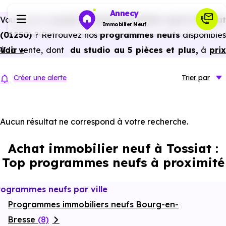
Annecy
Vous avez un
projet d’achat immobilier neuf à Tossiat
Immobilier Neuf
(01250)
? Retrouvez nos
programmes neufs
disponibles
à la vente, dont
Voir +
du studio au 5 pièces et plus,
à
pri
Programmes neufs
promoteur
et
sans frais d’agence
.
Créer une alerte
Trier
par
Selon les
programmes immobiliers neufs disponible
Habiter
à Tossiat (01250)
, vous pouvez aussi bénéficier de
avantages du neuf :
PTZ, TVA réduite
dans certains cas
Aucun résultat ne correspond à votre recherche.
Investir
frais de notaire réduits, bonnes performances
Achat immobilier neuf à Tossiat :
énergétiques, garanties constructeur, etc.
Actualités
Top programmes neufs à proximité
Ressources
rogrammes neufs par ville
Programmes immobiliers neufs Bourg-en-
Financer
Bresse
(8)