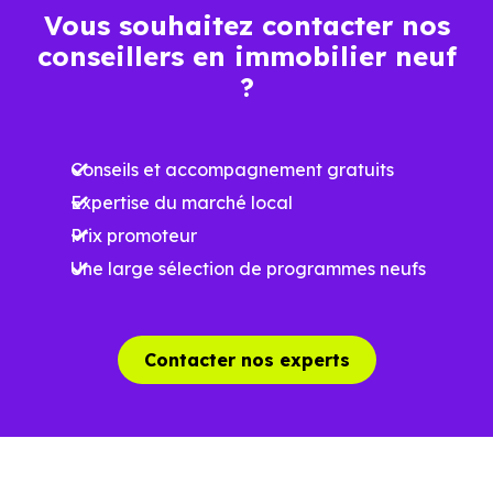
Vous souhaitez contacter nos
conseillers en immobilier neuf
Ces prix varient selon la localisation dans la commune, la
?
surface, les prestations et le stade d'avancement du
programme. Notre moteur de recherche vous permet
Conseils et accompagnement gratuits
d'explorer et de filtrer l'ensemble des programmes
Expertise du marché local
disponibles à Puygros (73190) selon votre budget.
Prix promoteur
Le parc résidentiel de Puygros (73190) se compose de 6 %
Une large sélection de programmes neufs
d'appartements et 94 % de maisons, dont 13.1 % de
résidences secondaires.
Contacter nos experts
Avec 88.5 % de propriétaires et
[[PourcentageLocataires] % de locataires, Puygros
présente deux indicateurs complémentaires : un marché
de l'accession et un potentiel locatif à prendre en