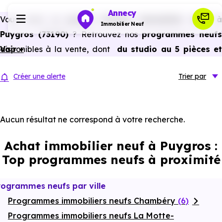
Annecy
Vous avez un
projet d’achat immobilier neuf 
Immobilier Neuf
Puygros (73190)
? Retrouvez nos
programmes neuf
disponibles à la vente, dont
Voir +
du studio au 5 pièces e
Programmes neufs
plus,
à
prix promoteur
et
sans frais d’agence
.
Créer une alerte
Trier
par
Selon les
programmes immobiliers neufs disponible
Habiter
à Puygros (73190)
, vous pouvez aussi bénéficier de
avantages du neuf :
PTZ, TVA réduite
dans certains cas
Aucun résultat ne correspond à votre recherche.
Investir
frais de notaire réduits, bonnes performances
Achat immobilier neuf à Puygros :
énergétiques, garanties constructeur, etc.
Actualités
Top programmes neufs à proximité
Ressources
rogrammes neufs par ville
Programmes immobiliers neufs Chambéry
(6)
Financer
Programmes immobiliers neufs La Motte-