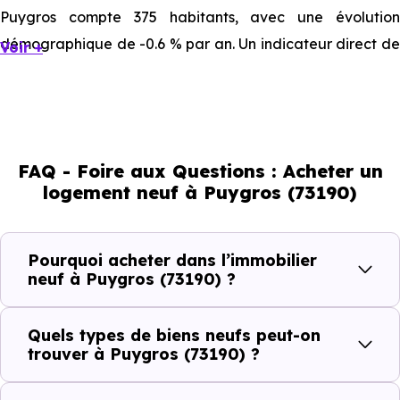
Puygros compte 375 habitants, avec une évolution
démographique de -0.6 % par an. Un indicateur direct de
Voir +
l'attractivité de la commune et du dynamisme de son
marché immobilier. La population se répartit entre 41.87 %
d'adultes (dont 70.2 % d'actifs), 28.8 % de seniors, 11.2 %
de jeunes et 18.13 % d'enfants. Un profil démographique
FAQ - Foire aux Questions : Acheter un
qui renseigne directement sur la demande locative locale
logement neuf à Puygros (73190)
et les typologies de biens les plus recherchées.
Côté cadre de vie, Puygros (73190) dispose de 0
Pourquoi acheter dans l’immobilier
commerces, 0 professions médicales et 1 établissements
neuf à Puygros (73190) ?
scolaires. Des équipements du quotidien qui constituent
autant d'arguments concrets pour habiter ou investir
Quels types de biens neufs peut-on
dans la commune.
trouver à Puygros (73190) ?