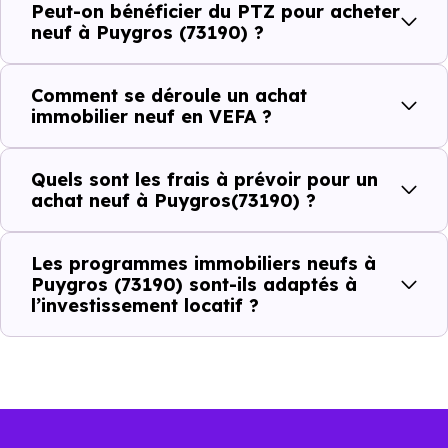
Peut-on bénéficier du PTZ pour acheter
Combien coûte un logement à Puygros
neuf à Puygros (73190) ?
(73190) ?
Comment se déroule un achat
C'est souvent la première question. Voici les repères de
immobilier neuf en VEFA ?
prix à connaître pour un achat immobilier à Puygros
(73190) :
Quels sont les frais à prévoir pour un
achat neuf à Puygros(73190) ?
Prix
Prix
Prix
Les programmes immobiliers neufs à
minimum
moyen
maximum
Puygros (73190) sont-ils adaptés à
l’investissement locatif ?
3 518 €
Appartement
2 111 € /m²
5 367 € /m²
/m²
3 558 €
Maison
1 430 € /m²
6 867 € /m²
/m²