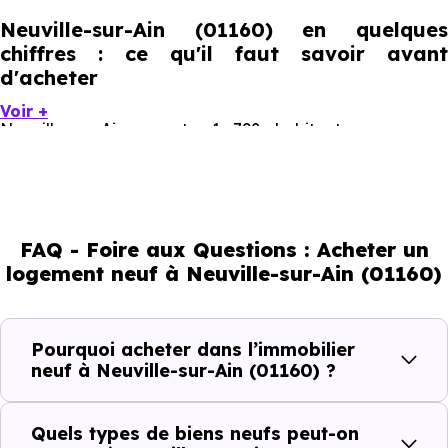
Neuville-sur-Ain (01160) en quelques
chiffres : ce qu'il faut savoir avant
d'acheter
Voir +
Neuville-sur-Ain compte 1 798 habitants, avec une
évolution démographique de 0.5 % par an. Un indicateur
direct de l'attractivité de la commune et du dynamisme
de son marché immobilier. La population se répartit entre
FAQ - Foire aux Questions : Acheter un
40.32 % d'adultes (dont 74.7 % d'actifs), 25.14 % de
logement neuf à Neuville-sur-Ain (01160)
seniors, 13.85 % de jeunes et 20.69 % d'enfants. Un profil
démographique qui renseigne directement sur la
demande locative locale et les typologies de biens les
Pourquoi acheter dans l’immobilier
plus recherchées.
neuf à Neuville-sur-Ain (01160) ?
Côté cadre de vie, Neuville-sur-Ain (01160) dispose de 5
Quels types de biens neufs peut-on
commerces, 0 professions médicales et 1 établissements