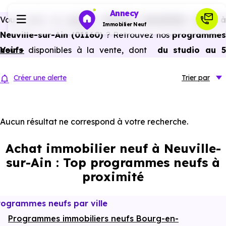
Annecy
Vous avez un
projet d’achat immobilier neuf 
Immobilier Neuf
Neuville-sur-Ain (01160)
? Retrouvez nos
programme
neufs
Voir +
disponibles à la vente, dont
du studio au 
Programmes neufs
pièces et plus,
à
prix promoteur
et
sans frais
Créer une alerte
Trier
par
d’agence
.
Habiter
Selon les
programmes immobiliers neufs disponible
à Neuville-sur-Ain (01160)
, vous pouvez auss
Aucun résultat ne correspond à votre recherche.
Investir
bénéficier des avantages du neuf :
PTZ, TVA réduite
Achat immobilier neuf à Neuville-
dans certains cas, frais de notaire réduits, bonnes
Actualités
sur-Ain : Top programmes neufs à
performances énergétiques, garanties constructeur, etc.
proximité
Ressources
rogrammes neufs par ville
Programmes immobiliers neufs Bourg-en-
Financer