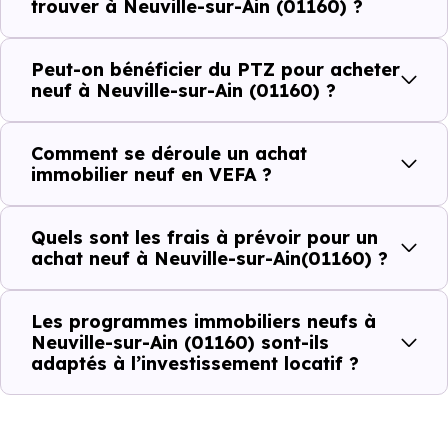
trouver à Neuville-sur-Ain (01160) ?
scolaires. Des équipements du quotidien qui constituent
autant d'arguments concrets pour habiter ou investir
Peut-on bénéficier du PTZ pour acheter
dans la commune.
neuf à Neuville-sur-Ain (01160) ?
Comment se déroule un achat
Combien coûte un logement à Neuville-sur-
immobilier neuf en VEFA ?
Ain (01160) ?
C'est souvent la première question. Voici les repères de
Quels sont les frais à prévoir pour un
achat neuf à Neuville-sur-Ain(01160) ?
prix à connaître pour un achat immobilier à Neuville-sur-
Ain (01160) :
Les programmes immobiliers neufs à
Neuville-sur-Ain (01160) sont-ils
adaptés à l’investissement locatif ?
Prix
Prix
Prix
minimum
moyen
maximum