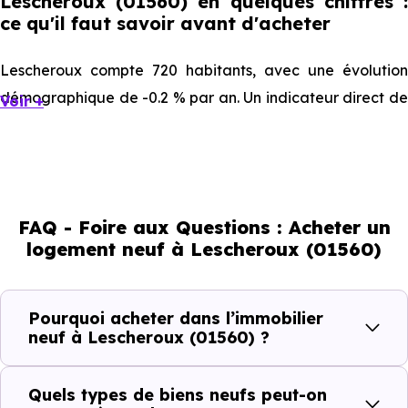
Lescheroux (01560) en quelques chiffres :
ce qu'il faut savoir avant d'acheter
Lescheroux compte 720 habitants, avec une évolution
démographique de -0.2 % par an. Un indicateur direct de
Voir +
l'attractivité de la commune et du dynamisme de son
marché immobilier. La population se répartit entre 38.47 %
d'adultes (dont 72.3 % d'actifs), 26.39 % de seniors, 14.31 %
de jeunes et 20.83 % d'enfants. Un profil démographique
FAQ - Foire aux Questions : Acheter un
qui renseigne directement sur la demande locative locale
logement neuf à Lescheroux (01560)
et les typologies de biens les plus recherchées.
Côté cadre de vie, Lescheroux (01560) dispose de 0
Pourquoi acheter dans l’immobilier
commerces, 0 professions médicales et 1 établissements
neuf à Lescheroux (01560) ?
scolaires. Des équipements du quotidien qui constituent
autant d'arguments concrets pour habiter ou investir
Quels types de biens neufs peut-on