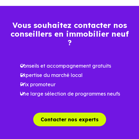
1 682 €
Maison
673 € /m²
3 370 € /m²
/m²
Vous souhaitez contacter nos
conseillers en immobilier neuf
Ces prix varient selon la localisation dans la commune, la
?
surface, les prestations et le stade d'avancement du
programme. Notre moteur de recherche vous permet
Conseils et accompagnement gratuits
d'explorer et de filtrer l'ensemble des programmes
Expertise du marché local
disponibles à Lescheroux (01560) selon votre budget.
Prix promoteur
Le parc résidentiel de Lescheroux (01560) se compose de
Une large sélection de programmes neufs
8 % d'appartements et 92 % de maisons, dont 5.9 % de
résidences secondaires.
Contacter nos experts
Avec 83.5 % de propriétaires et [[PourcentageLocataires]
% de locataires, Lescheroux présente deux indicateurs