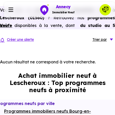
Annecy
Vous avez un
projet d’achat immobilier neuf 
Immobilier Neuf
Lescheroux (01560)
? Retrouvez nos
programme
neufs
Voir +
disponibles à la vente, dont
du studio au 
Programmes neufs
pièces et plus,
à
prix promoteur
et
sans frais
Créer une alerte
Trier
par
d’agence
.
Habiter
Selon les
programmes immobiliers neufs disponible
à Lescheroux (01560)
, vous pouvez aussi bénéficier des
Aucun résultat ne correspond à votre recherche.
Investir
avantages du neuf :
PTZ, TVA réduite
dans certains cas
Achat immobilier neuf à
frais de notaire réduits, bonnes performances
Actualités
Lescheroux : Top programmes
énergétiques, garanties constructeur, etc.
neufs à proximité
Ressources
rogrammes neufs par ville
Programmes immobiliers neufs Bourg-en-
Financer