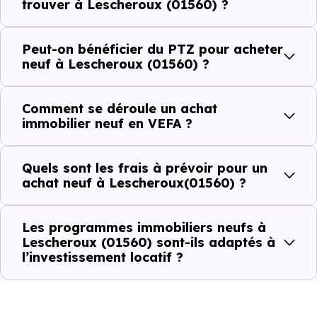
dans la commune.
trouver à Lescheroux (01560) ?
Peut-on bénéficier du PTZ pour acheter
Combien coûte un logement à Lescheroux
neuf à Lescheroux (01560) ?
(01560) ?
Comment se déroule un achat
C'est souvent la première question. Voici les repères de
immobilier neuf en VEFA ?
prix à connaître pour un achat immobilier à Lescheroux
(01560) :
Quels sont les frais à prévoir pour un
achat neuf à Lescheroux(01560) ?
Prix
Prix
Prix
Les programmes immobiliers neufs à
minimum
moyen
maximum
Lescheroux (01560) sont-ils adaptés à
l’investissement locatif ?
1 749 €
Appartement
798 € /m²
2 790 € /m²
/m²