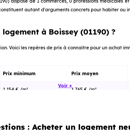
190) dispose de 1 commerces, 0 professions médicales et 
onstituent autant d'arguments concrets pour habiter ou i
 logement à Boissey (01190) ?
ion. Voici les repères de prix à connaître pour un achat imm
Prix minimum
Prix moyen
Voir +
1 154 € /m²
1 765 € /m²
748 € /m²
1 874 € /m²
stions : Acheter un logement ne
calisation dans la commune, la surface, les prestation