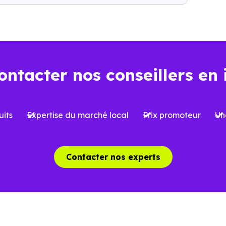
l’opération : frais d’acquisition, financement, travaux, pe
ns l’ancien
Dans le neuf
ontacter nos conseillers en 
Environ
2 à 3 %
, soi
iron
7 à 8 %
du prix d’achat
l’acquisition
its
Expertise du marché local
Prix promoteur
Un
 limitées selon le type de bien et le
Possibilité de bénéfi
et
réduite
, sous conditi
Contacter nos experts
able, avec parfois des travaux à
Logement conforme a
oir
des charges mieux ma
aîchissement, rénovation ou mises
Aucun gros travaux à 