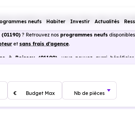
mmes immobiliers neufs Auvergne-Rhône-Alpes
Ain (01)
rogrammes neufs
Habiter
Investir
Actualités
Res
 (01190)
? Retrouvez nos
programmes neufs
disponibles
oteur
et
sans frais d’agence
.
es à Boissey (01190)
, vous pouvez aussi bénéficier
, frais de notaire réduits, bonnes performances énergéti
€
Budget Max
Nb de pièces