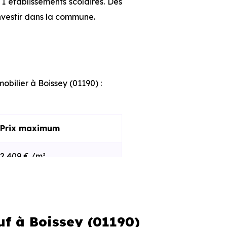
1 établissements scolaires. Des
nvestir dans la commune.
obilier à Boissey (01190) :
Prix maximum
2 409 € /m²
2 736 € /m²
uf à Boissey (01190)
s et le stade d'avancement du