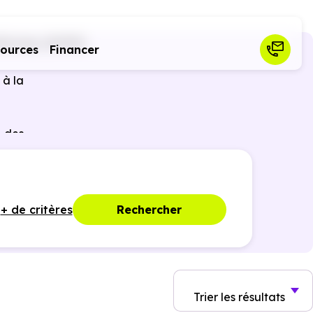
Boissey (01190)
sources
Financer
 à la
 des
ques,
+ de critères
Rechercher
Trier
les résultats