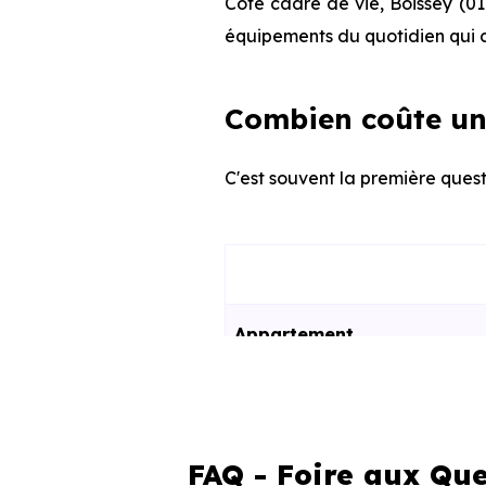
Côté cadre de vie, Boissey (01
équipements du quotidien qui c
Combien coûte un
C'est souvent la première quest
Appartement
Maison
FAQ - Foire aux Que
Ces prix varient selon la lo