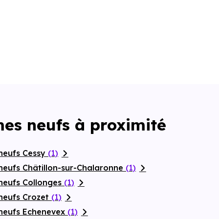
es neufs à proximité
neufs Cessy
(1)
neufs Châtillon-sur-Chalaronne
(1)
neufs Collonges
(1)
neufs Crozet
(1)
 neufs Echenevex
(1)