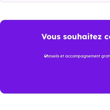
il faut regarder l’ensemble de 
juridique et dépenses à venir.
Point de comparaison
Da
Vous souhaitez c
Frais de notaire
Env
Conseils et accompagnement gratu
Plus
Aides à l’achat
proj
Performance
Vari
énergétique
prév
Travaux à court
Rafr