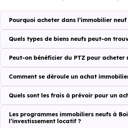
programme. Notre moteur de re
Boissey (01190) selon votre bu
Pourquoi acheter dans l’immobilier neuf
Le parc résidentiel de Boissey
secondaires.
Quels types de biens neufs peut-on trouv
Avec 83.7 % de propriétaire
Peut-on bénéficier du PTZ pour acheter 
complémentaires : un march
d'investissement ou d'achat de 
Comment se déroule un achat immobilier
Acheter dans le n
Quels sont les frais à prévoir pour un a
au-delà du prix a
À première vue, le
prix au m² 
Les programmes immobiliers neufs à Boi
l’investissement locatif ?
ancien. Pourtant, ce chiffre se