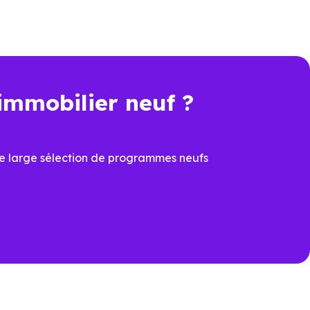
rformance énergétique, sécurité
immobilier neuf ?
t une économie importante dès
e large sélection de programmes neufs
cier du
PTZ
et de la
TVA
ons
ux dernières normes, avec
îtrisées
prévoir à la livraison