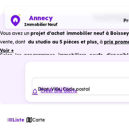
Annecy
Accueil
Progra
P
Immobilier Neuf
Vous avez un
projet d’achat immobilier neuf à Boissey
vente, dont
du studio au 5 pièces et plus,
à
prix prom
Voir +
Selon les
programmes immobiliers neufs disponibl
avantages du neuf :
PTZ, TVA réduite
dans certains cas
garanties constructeur, etc.
Dépt, Ville, Code postal
Boissey (01190)
Créer une alerte
Liste
Carte