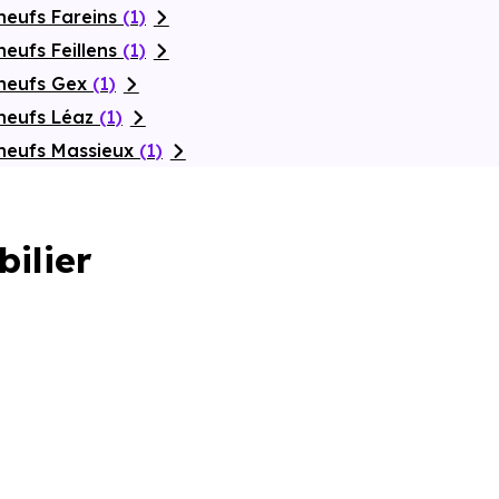
neufs Fareins
(1)
eufs Feillens
(1)
 neufs Gex
(1)
neufs Léaz
(1)
neufs Massieux
(1)
bilier