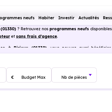
mmes immobiliers neufs Auvergne-Rhône-Alpes
Ain (01)
rogrammes neufs
Habiter
Investir
Actualités
Res
 (01330)
? Retrouvez nos
programmes neufs
disponibles
oteur
et
sans frais d’agence
.
es à Birieux (01330)
, vous pouvez aussi bénéficier
, frais de notaire réduits, bonnes performances énergéti
€
Budget Max
Nb de pièces