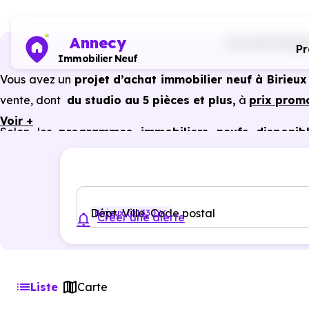
Annecy
Accueil
Progra
P
Immobilier Neuf
Vous avez un
projet d’achat immobilier neuf à Birieux
vente, dont
du studio au 5 pièces et plus,
à
prix prom
Voir +
Selon les
programmes immobiliers neufs disponibl
avantages du neuf :
PTZ, TVA réduite
dans certains cas
garanties constructeur, etc.
Dépt, Ville, Code postal
Birieux (01330)
Créer une alerte
Liste
Carte