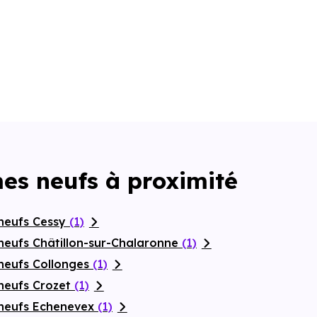
es neufs à proximité
neufs Cessy
(1)
neufs Châtillon-sur-Chalaronne
(1)
neufs Collonges
(1)
neufs Crozet
(1)
 neufs Echenevex
(1)