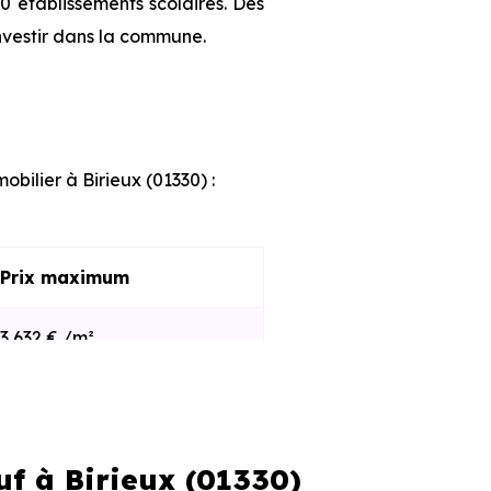
0 établissements scolaires. Des
nvestir dans la commune.
obilier à Birieux (01330) :
Prix maximum
3 632 € /m²
3 866 € /m²
uf à Birieux (01330)
s et le stade d'avancement du