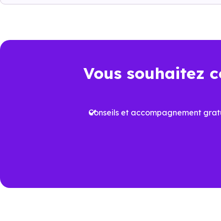
il faut regarder l’ensemble de 
juridique et dépenses à venir.
Point de comparaison
Da
Vous souhaitez c
Frais de notaire
Env
Conseils et accompagnement gratu
Plus
Aides à l’achat
proj
Performance
Vari
énergétique
prév
Travaux à court
Rafr