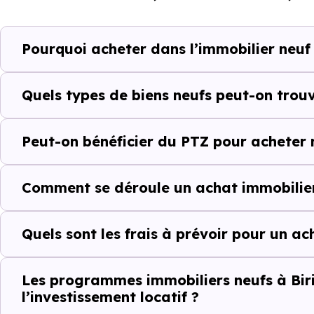
programme. Notre moteur de re
Birieux (01330) selon votre bud
Pourquoi acheter dans l’immobilier neuf 
Le parc résidentiel de Birieux
secondaires.
Quels types de biens neufs peut-on trouv
Avec 79.2 % de propriétaire
Peut-on bénéficier du PTZ pour acheter 
complémentaires : un march
d'investissement ou d'achat de 
Comment se déroule un achat immobilier
Acheter dans le ne
Quels sont les frais à prévoir pour un ac
au-delà du prix a
À première vue, le
prix au m² 
Les programmes immobiliers neufs à Biri
l’investissement locatif ?
ancien. Pourtant, ce chiffre se