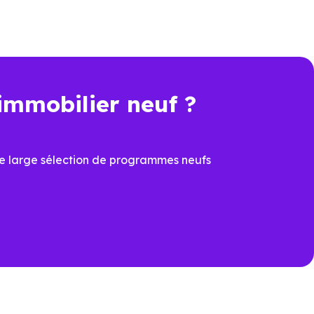
rformance énergétique, sécurité
immobilier neuf ?
t une économie importante dès
e large sélection de programmes neufs
cier du
PTZ
et de la
TVA
ons
ux dernières normes, avec
îtrisées
prévoir à la livraison