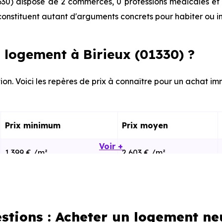
330) dispose de 2 commerces, 0 professions médicales et 
onstituent autant d'arguments concrets pour habiter ou i
logement à Birieux (01330) ?
on. Voici les repères de prix à connaître pour un achat imm
Prix minimum
Prix moyen
Voir +
1 399 € /m²
2 603 € /m²
1 083 € /m²
2 650 € /m²
stions : Acheter un logement ne
calisation dans la commune, la surface, les prestation