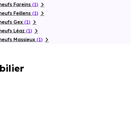
neufs Fareins
(1)
eufs Feillens
(1)
 neufs Gex
(1)
neufs Léaz
(1)
neufs Massieux
(1)
bilier