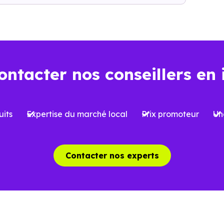
l’opération : frais d’acquisition, financement, travaux, pe
ns l’ancien
Dans le neuf
ontacter nos conseillers en 
Environ
2 à 3 %
, soi
iron
7 à 8 %
du prix d’achat
l’acquisition
its
Expertise du marché local
Prix promoteur
Un
 limitées selon le type de bien et le
Possibilité de bénéfi
et
réduite
, sous conditi
Contacter nos experts
able, avec parfois des travaux à
Logement conforme a
oir
des charges mieux ma
aîchissement, rénovation ou mises
Aucun gros travaux à 