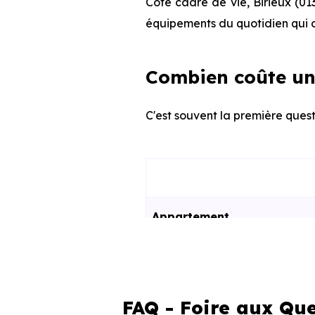
Côté cadre de vie, Birieux (01
équipements du quotidien qui c
Combien coûte un 
C'est souvent la première questi
Appartement
Maison
FAQ - Foire aux Que
Ces prix varient selon la lo