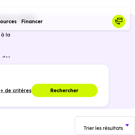
Birieux (01330)
sources
Financer
 à la
 des
ques,
+ de critères
Rechercher
Trier
les résultats