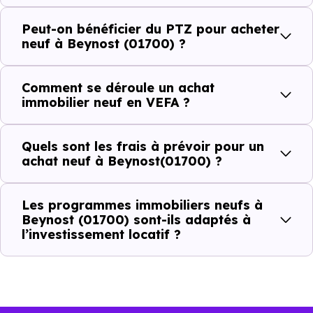
dans la commune.
Peut-on bénéficier du PTZ pour acheter
neuf à Beynost (01700) ?
Combien coûte un logement à Beynost
(01700) ?
Comment se déroule un achat
immobilier neuf en VEFA ?
C'est souvent la première question. Voici les repères de
prix à connaître pour un achat immobilier à Beynost
Quels sont les frais à prévoir pour un
(01700) :
achat neuf à Beynost(01700) ?
Les programmes immobiliers neufs à
Prix
Prix
Prix
Beynost (01700) sont-ils adaptés à
l’investissement locatif ?
minimum
moyen
maximum
3 154 €
Appartement
1 689 € /m²
4 208 € /m²
/m²