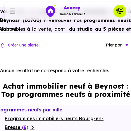
Annecy
Vous avez un
projet d’achat immobilier neuf 
Immobilier Neuf
Beynost (01700)
? Retrouvez nos
programmes neuf
disponibles à la vente, dont
Voir +
du studio au 5 pièces e
Programmes neufs
plus,
à
prix promoteur
et
sans frais d’agence
.
Créer une alerte
Trier
par
Selon les
programmes immobiliers neufs disponible
Habiter
à Beynost (01700)
, vous pouvez aussi bénéficier de
avantages du neuf :
PTZ, TVA réduite
dans certains cas
Aucun résultat ne correspond à votre recherche.
Investir
frais de notaire réduits, bonnes performances
Achat immobilier neuf à Beynost :
énergétiques, garanties constructeur, etc.
Actualités
Top programmes neufs à proximité
Ressources
rogrammes neufs par ville
Programmes immobiliers neufs Bourg-en-
Financer
Bresse
(8)