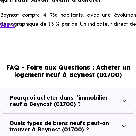
Beynost compte 4 936 habitants, avec une évolution
démographique de 1.3 % par an. Un indicateur direct de
Voir +
l'attractivité de la commune et du dynamisme de son
marché immobilier. La population se répartit entre 40.94
% d'adultes (dont 73.2 % d'actifs), 24.68 % de seniors,
15.19 % de jeunes et 19.17 % d'enfants. Un profil
FAQ - Foire aux Questions : Acheter un
démographique qui renseigne directement sur la
logement neuf à Beynost (01700)
demande locative locale et les typologies de biens les
plus recherchées.
Pourquoi acheter dans l’immobilier
Côté cadre de vie, Beynost (01700) dispose de 27
neuf à Beynost (01700) ?
commerces, 16 professions médicales et 3 établissements
scolaires. Des équipements du quotidien qui constituent
Quels types de biens neufs peut-on
autant d'arguments concrets pour habiter ou investir
trouver à Beynost (01700) ?