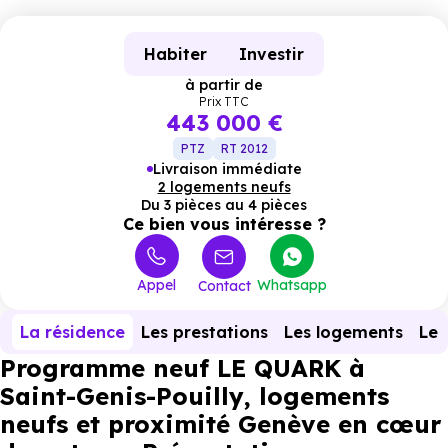
Habiter
Investir
à partir de
Prix TTC
443 000 €
PTZ
RT 2012
Livraison immédiate
2 logements neufs
Du 3 pièces au 4 pièces
Ce bien vous intéresse ?
Appel
Whatsapp
Contact
La résidence
Les prestations
Les logements
Le 
Programme neuf LE QUARK à
Saint-Genis-Pouilly, logements
neufs et proximité Genève en cœur