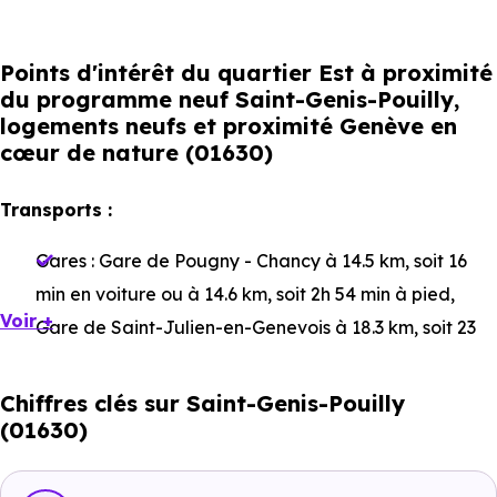
Points d'intérêt du quartier Est à proximité
du programme neuf Saint-Genis-Pouilly,
logements neufs et proximité Genève en
cœur de nature (01630)
Transports :
Gares :
Gare de Pougny - Chancy
à 14.5 km, soit 16
min en voiture ou à 14.6 km, soit 2h 54 min à pied
,
Voir +
Gare de Saint-Julien-en-Genevois
à 18.3 km, soit 23
min en voiture ou à 15.3 km, soit 3h 03 min à pied
.
Chiffres clés sur Saint-Genis-Pouilly
Bus :
Ligne 66 : Saint-Genis-Clos des Vignes
à 54 m,
(01630)
soit 0 min en voiture ou à 135 m, soit 2 min à pied
,
Ligne 66 : Saint-Genis-Théâtre
à 522 m, soit 1 min en