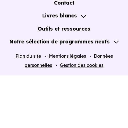
Contact
Notre Accompagnement
Livres blancs
Notre Expertise
Guide de l'Achat immobilier neuf en VEFA
Outils et ressources
Notre sélection de programmes neufs
Tous nos Programmes neufs
Plan du site
Mentions légales
Données
Programmes neufs Dispositif Jeanbrun
personnelles
Gestion des cookies
Retour