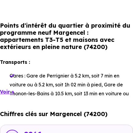
Points d'intérêt du quartier à proximité du
programme neuf Margencel :
appartements T3-T5 et maisons avec
extérieurs en pleine nature (74200)
Transports :
Gares :
Gare de Perrignier
à 5.2 km, soit 7 min en
voiture ou à 5.2 km, soit 1h 02 min à pied
,
Gare de
Voir +
Thonon-les-Bains
à 10.5 km, soit 13 min en voiture ou
à 9.3 km, soit 1h 51 min à pied
,
Gare de Bons-en-
Chablais
à 11.6 km, soit 14 min en voiture ou à 9.5 km,
Chiffres clés sur Margencel (74200)
soit 1h 54 min à pied
.
Bus :
Les Miyes
à 1.5 km, soit 3 min en voiture ou à 1.4