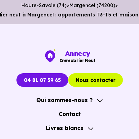
Haute-Savoie (74)
Margencel (74200)
r neuf à Margencel : appartements T3-T5 et maisons 
Annecy
Immobilier Neuf
04 81 07 39 65
Nous contacter
Qui sommes-nous ?
A propos
Contact
Notre Accompagnement
Livres blancs
Notre Expertise
Guide de l'Achat immobilier neuf en VEFA