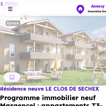
Retour
Annecy
Immobilier Ne
Épuisé
Programmes neufs
Habiter
Investir
Actualités
Résidence neuve LE CLOS DE SECHEX
Ressources
Programme immobilier neuf
Financer
Margencel : appartements T3-