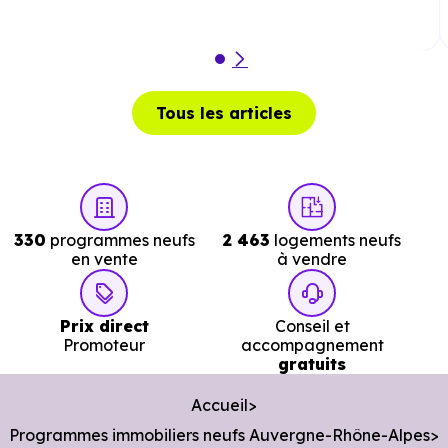
Police :
Gendarmerie - Brigade de Douvaine
à 7.8 km
soit 10 min en voiture ou à 7.7 km, soit 1h 32 min à
pied
.
Tous les articles
Poste :
La Poste Margencel
à 5.2 km, soit 7 min e
voiture ou à 5.1 km, soit 1h 01 min à pied
.
Bibliothèque :
Bibliotheque
à 1.4 km, soit 2 min e
voiture ou à 1.3 km, soit 16 min à pied
.
330
programmes neufs
2 463
logements neufs
en vente
à vendre
Prix direct
Conseil et
Promoteur
accompagnement
gratuits
Accueil
Programmes immobiliers neufs Auvergne-Rhône-Alpes