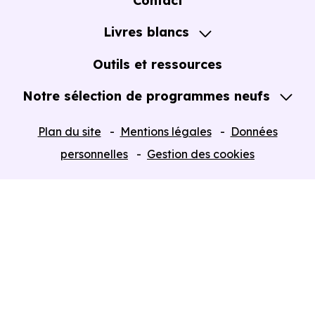
Contact
Notre Accompagnement
Livres blancs
Notre Expertise
Guide de l'Achat immobilier neuf en VEFA
Outils et ressources
Notre sélection de programmes neufs
Tous nos Programmes neufs
Plan du site
Mentions légales
Données
Programmes neufs Dispositif Jeanbrun
personnelles
Gestion des cookies
Retour