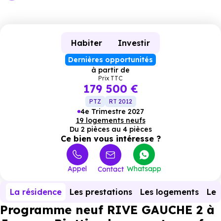
Habiter
Investir
Dernières opportunités
à partir de
Prix TTC
179 500 €
PTZ
RT 2012
4e Trimestre 2027
19 logements neufs
Du 2 pièces au 4 pièces
Ce bien vous intéresse ?
Appel
Whatsapp
Contact
La résidence
Les prestations
Les logements
Le 
Programme neuf RIVE GAUCHE 2 à