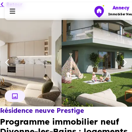
Retour
Annecy
Immobilier Neu
Programmes neufs
Habiter
Investir
Actualités
Résidence neuve Prestige
Ressources
Programme immobilier neuf
Financer
Divonne-les-Bains : logements