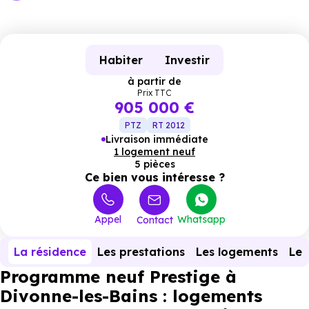
Habiter
Investir
à partir de
Prix TTC
905 000 €
PTZ
RT 2012
Livraison immédiate
1 logement neuf
5 pièces
Ce bien vous intéresse ?
Appel
Whatsapp
Contact
La résidence
Les prestations
Les logements
Le 
Programme neuf Prestige à
Divonne-les-Bains : logements