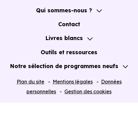
Qui sommes-nous ?
A propos
Contact
Notre Accompagnement
Livres blancs
Notre Expertise
Guide de l'Achat immobilier neuf en VEFA
Outils et ressources
Notre sélection de programmes neufs
Tous nos Programmes neufs
Plan du site
Mentions légales
Données
Programmes neufs Dispositif Jeanbrun
personnelles
Gestion des cookies
Retour