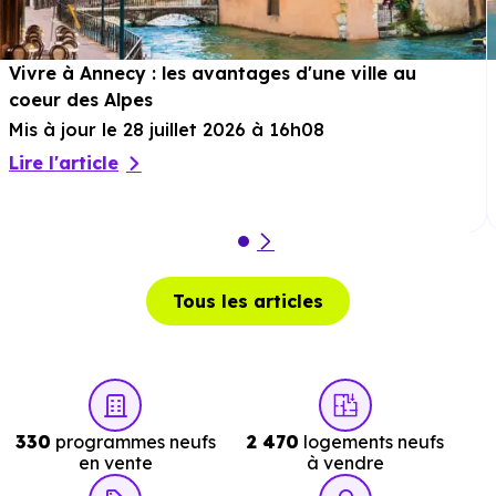
Bibliothèque :
Bibliotheque Municipale de Gex
à 8.
km, soit 12 min en voiture ou à 8.3 km, soit 1h 39 min à
Vivre à Annecy : les avantages d'une ville au
pied
.
coeur des Alpes
Mis à jour le 28 juillet 2026 à 16h08
Lire l'article
Tous les articles
330
programmes neufs
2 470
logements neufs
en vente
à vendre