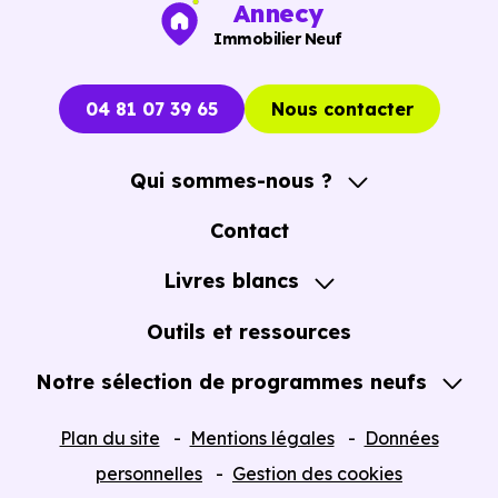
Annecy
Immobilier Neuf
04 81 07 39 65
Nous contacter
Qui sommes-nous ?
A propos
Contact
Notre Accompagnement
Livres blancs
Notre Expertise
Guide de l'Achat immobilier neuf en VEFA
Outils et ressources
Notre sélection de programmes neufs
Tous nos Programmes neufs
Plan du site
Mentions légales
Données
Programmes neufs Dispositif Jeanbrun
personnelles
Gestion des cookies