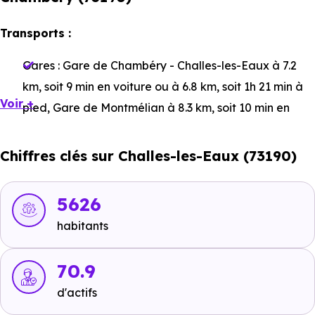
Transports :
Gares :
Gare de Chambéry - Challes-les-Eaux
à 7.2
km, soit 9 min en voiture ou à 6.8 km, soit 1h 21 min à
Voir +
pied
,
Gare de Montmélian
à 8.3 km, soit 10 min en
voiture ou à 7.4 km, soit 1h 28 min à pied
,
Gare de
Pontcharra sur Bréda
à 19.2 km, soit 16 min en voiture
Chiffres clés sur Challes-les-Eaux (73190)
ou à 14.4 km, soit 2h 52 min à pied
.
Bus :
Ligne 14 - Ligne 3s : Framboisiers
à 263 m, soit 1
5626
min en voiture ou à 222 m, soit 3 min à pied
,
Ligne 14 -
habitants
Ligne 3s : Baraques
à 333 m, soit 1 min en voiture ou à
346 m, soit 4 min à pied
.
70.9
Tramway :
non disponible
.
d'actifs
Métro :
non disponible
.