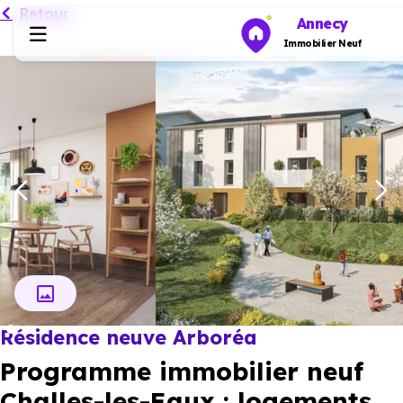
Retour
Annecy
Immobilier Neuf
Programmes neufs
Habiter
Investir
Actualités
Résidence neuve Arboréa
Ressources
Programme immobilier neuf
Financer
Challes-les-Eaux : logements