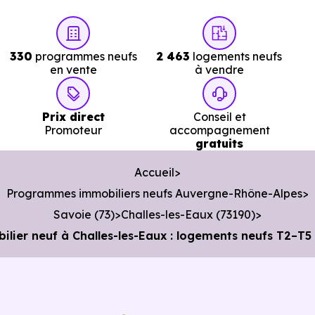
Poste :
La Poste la Ravoire
à 2.8 km, soit 4 min en
voiture ou à 2.7 km, soit 33 min à pied
.
330
programmes neufs
2 463
logements neufs
Bibliothèque :
en vente
Bibliotheque Municipale
à vendre
à 2.8 km, soit 4
min en voiture ou à 2.8 km, soit 33 min à pied
.
Prix direct
Conseil et
Promoteur
accompagnement
gratuits
Accueil
Programmes immobiliers neufs Auvergne-Rhône-Alpes
Savoie (73)
Challes-les-Eaux (73190)
ier neuf à Challes-les-Eaux : logements neufs T2–T