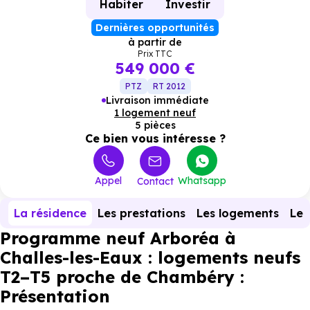
Habiter
Investir
Dernières opportunités
à partir de
Prix TTC
549 000 €
PTZ
RT 2012
Livraison immédiate
1 logement neuf
5 pièces
Ce bien vous intéresse ?
Appel
Whatsapp
Contact
La résidence
Les prestations
Les logements
Le 
Programme neuf Arboréa à
Challes-les-Eaux : logements neufs
T2–T5 proche de Chambéry :
Présentation