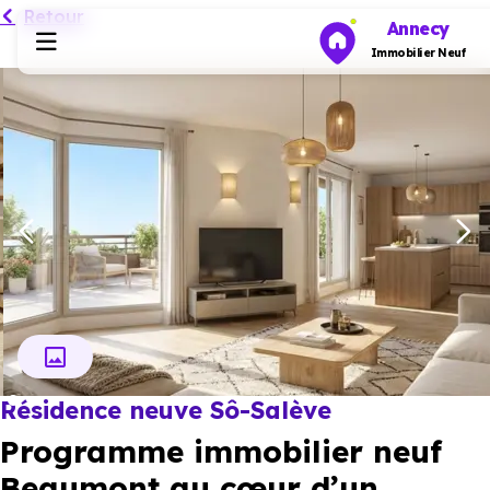
Retour
Annecy
Immobilier Neuf
Programmes neufs
Habiter
Investir
Actualités
Résidence neuve Sô-Salève
Ressources
Programme immobilier neuf
Financer
Beaumont au cœur d’un