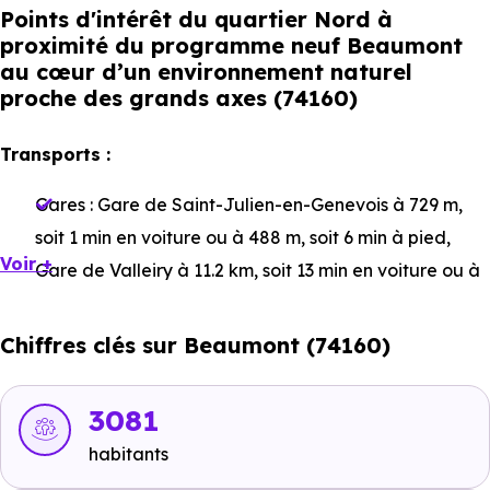
Points d'intérêt du quartier Nord à
proximité du programme neuf Beaumont
au cœur d’un environnement naturel
proche des grands axes (74160)
Transports :
Gares :
Gare de Saint-Julien-en-Genevois
à 729 m,
soit 1 min en voiture ou à 488 m, soit 6 min à pied
,
Voir +
Gare de Valleiry
à 11.2 km, soit 13 min en voiture ou à
11 km, soit 2h 11 min à pied
,
Gare de Pougny - Chancy
à 15.7 km, soit 20 min en voiture ou à 11.2 km, soit 2h
Chiffres clés sur Beaumont (74160)
14 min à pied
.
Bus :
Ligne N - Ligne Y11 - Ligne Y13 - Ligne 80 :
3081
Saint-Julien-Centre
à 22 m, soit 0 min en voiture ou à
habitants
22 m, soit 0 min à pied
,
Ligne N - Ligne Y13 : Saint-