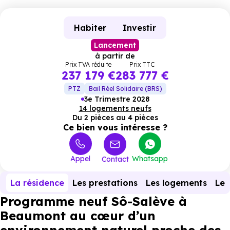
Habiter
Investir
Lancement
à partir de
Prix TVA réduite
Prix TTC
237 179 €
283 777 €
PTZ
Bail Réel Solidaire (BRS)
3e Trimestre 2028
14 logements neufs
Du 2 pièces au 4 pièces
Ce bien vous intéresse ?
Appel
Whatsapp
Contact
La résidence
Les prestations
Les logements
Le 
Programme neuf Sô-Salève à
Beaumont au cœur d’un