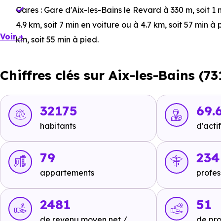
Gares :
Gare d'Aix-les-Bains le Revard
à 330 m, soit 1
4.9 km, soit 7 min en voiture ou à 4.7 km, soit 57 min à 
Voir +
km, soit 55 min à pied
.
Bus :
Ligne 3 - Ligne MOBI'Aix : Boulevard de Russie
à
Chiffres clés sur Aix-les-Bains (7
- le Revard
à 459 m, soit 1 min en voiture ou à 210 m, s
Tramway :
non disponible
.
32175
69.
Métro :
non disponible
.
habitants
d'actif
RER :
non disponible
.
Autoroutes :
A41 - Aix-les-Bains sud Sortie 13
à 4.9 km,
79
234
Bains nord Sortie 14
à 12 km, soit 10 min en voiture ou 
appartements
profes
2481
51
Ecoles :
de revenu moyen net /
de pro