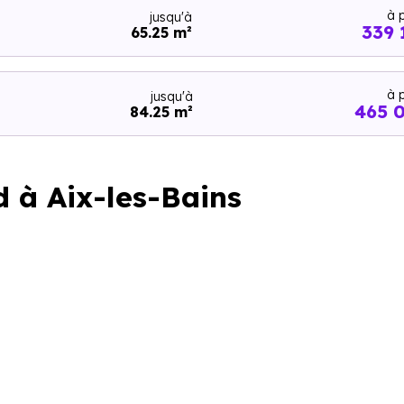
à p
jusqu'à
339 
65.25 m²
à p
jusqu'à
465 
84.25 m²
d à Aix-les-Bains