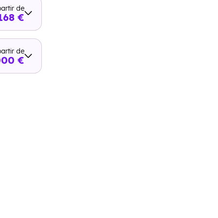
artir de
168 €
artir de
000 €