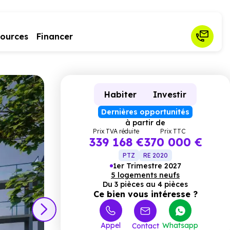
sources
Financer
Habiter
Investir
Dernières opportunités
à partir de
Prix TVA réduite
Prix TTC
339 168 €
370 000 €
PTZ
RE 2020
1er Trimestre 2027
5 logements neufs
Ce pro
Du 3 pièces au 4 pièces
Ce bien vous intéresse ?
Appel
Whatsapp
Contact