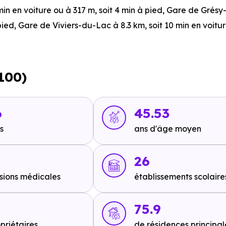
 min en voiture ou à 317 m, soit 4 min à pied
,
Gare de Grésy-
pied
,
Gare de Viviers-du-Lac
à 8.3 km, soit 10 min en voitu
 122 m, soit 0 min en voiture ou à 61 m, soit 1 min à pied
,
Ai
3100)
oit 3 min à pied
.
6
45.53
s
ans d'âge moyen
 soit 6 min en voiture ou à 4.4 km, soit 55 min à pied
,
A41 - 
26
à 3.8 km, soit 46 min à pied
.
sions médicales
établissements scolaire
75.9
priétaires
de résidences principal