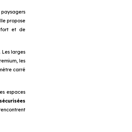
 paysagers
elle propose
fort et de
. Les larges
premium, les
mètre carré
les espaces
sécurisées
 rencontrent