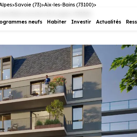
Alpes
Savoie (73)
Aix-les-Bains (73100)
es-Bains proche de la gare (73100)
rogrammes neufs
Habiter
Investir
Actualités
Res