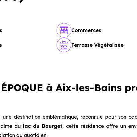
s
Commerces
e
Terrasse Végétalisée
ÉPOQUE à Aix-les-Bains pr
une destination emblématique, reconnue pour son cad
e calme du
lac du Bourget
, cette résidence offre un en
plation au quotidien.