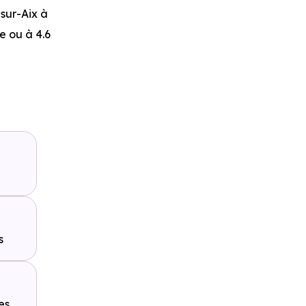
sur-Aix
à
re ou à 4.6
x-les-Bains
Aix-les-
s
es